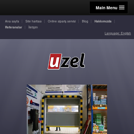
Main Menu
Ana sayfa
Site haritası
Online sipariş servisi
Blog
Hakkımızda
Referanslar
İletişim
Language: English