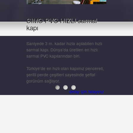
SIMO PVC HIZLI sarmal
kapı
Saniyede 3 m. kadar hızla açılabilen hızlı
sarmal kapı. Dünya'da üretilen en hızlı
sarmal PVC kapılarından biri.
Türkiye'de en hızlı olan kapımız pencereli,
şeritli perde çeşitleri sayesinde şeffaf
gorünüm sağlıyor.
detay için tıklayınız