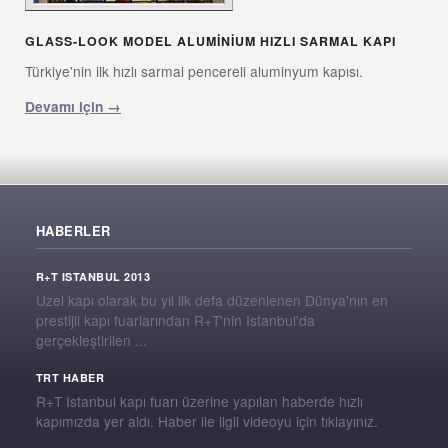
GLASS-LOOK MODEL ALUMINIUM HIZLI SARMAL KAPI
Türkiye'nin ilk hızlı sarmal pencereli aluminyum kapısı.
Devamı için →
HABERLER
R+T ISTANBUL 2013
Uzel kapı olarak bu yıl ilk defa düzenlenen Dünya'nın en
prestijli kapı fuarlarından R+T'nin Istanbul'da
gerçekleştirilen ...
TRT HABER
R+T Istanbul kapı fuarı üzerine yapılan haberde hızlı
kapımızda yer aldı. Haber ile ilgil videoyu için tıklayınız.